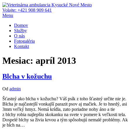
Preskočiť
na
Volajte: +421 908 909 641
Veterinárna ambulancia Kysucké Nové Mesto
Kvalitná veterinárna starostlivosť o vášho miláčika
obsah
Menu
Domov
Služby
O nás
Fotogaléria
Kontakt
Mesiac:
apríl 2013
Blcha v kožuchu
Od
admin
Šťastný ako blcha v kožuchu? Váš psík z toho šťastný určite nie je.
Blcha je najčastejší vonkajší parazit psov aj mačiek. Je to hnedý, asi
3mm veľký hmyz. Nemá krídla, zato poriadne nohy áno a tie
z blchy robia najlepšiu skokanku na svete v pomere k veľkosti tela.
Dospelé blchy sa živia krvou a tým spôsobujú nemalé problémy. Ak
je bĺch na…