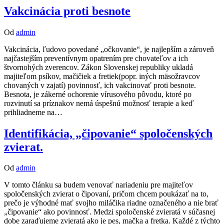
Vakcinácia proti besnote
Od
admin
Vakcinácia, ľudovo povedané „očkovanie“, je najlepším a zároveň
najčastejším preventívnym opatrením pre chovateľov a ich
štvornohých zverencov. Zákon Slovenskej republiky ukladá
majiteľom psíkov, mačičiek a fretiek(popr. iných mäsožravcov
chovaných v zajatí) povinnosť, ich vakcinovať proti besnote.
Besnota, je zákerné ochorenie vírusového pôvodu, ktoré po
rozvinutí sa príznakov nemá úspešnú možnosť terapie a keď
prihliadneme na…
Identifikácia, „čipovanie“ spoločenských
zvierat.
Od
admin
V tomto článku sa budem venovať nariadeniu pre majiteľov
spoločenských zvierat o čipovaní, pričom chcem poukázať na to,
prečo je výhodné mať svojho miláčika riadne označeného a nie brať
„čipovanie“ ako povinnosť. Medzi spoločenské zvieratá v súčasnej
dobe zaraďujeme zvieratá ako je pes, mačka a fretka. Každé z týchto