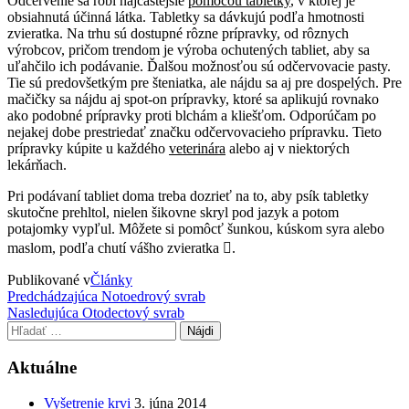
Odčervenie sa robí najčastejšie
pomocou tabletky
, v ktorej je
obsiahnutá účinná látka. Tabletky sa dávkujú podľa hmotnosti
zvieratka. Na trhu sú dostupné rôzne prípravky, od rôznych
výrobcov, pričom trendom je výroba ochutených tabliet, aby sa
uľahčilo ich podávanie. Ďalšou možnosťou sú odčervovacie pasty.
Tie sú predovšetkým pre šteniatka, ale nájdu sa aj pre dospelých. Pre
mačičky sa nájdu aj spot-on prípravky, ktoré sa aplikujú rovnako
ako podobné prípravky proti blchám a kliešťom. Odporúčam po
nejakej dobe prestriedať značku odčervovacieho prípravku. Tieto
prípravky kúpite u každého
veterinára
alebo aj v niektorých
lekárňach.
Pri podávaní tabliet doma treba dozrieť na to, aby psík tabletky
skutočne prehltol, nielen šikovne skryl pod jazyk a potom
potajomky vypľul. Môžete si pomôcť šunkou, kúskom syra alebo
maslom, podľa chutí vášho zvieratka

.
Publikované v
Články
Navigácia
Predchádzajúci
Predchádzajúca
Notoedrový svrab
príspevok
Nasledujúci
Nasledujúca
Otodectový svrab
v
príspevok
Hľadať:
článku
Aktuálne
Vyšetrenie krvi
3. júna 2014