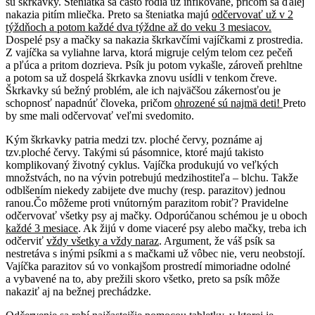
sú škrkavky. Šteniatka sa často rodia už infikované, pričom sa ďalej
nakazia pitím mliečka. Preto sa šteniatka majú
odčervovať už v 2
týždňoch a potom každé dva týždne až do veku 3 mesiacov.
Dospelé psy a mačky sa nakazia škrkavčími vajíčkami z prostredia.
Z vajíčka sa vyliahne larva, ktorá migruje celým telom cez pečeň
a pľúca a pritom dozrieva. Psík ju potom vykašle, zároveň prehltne
a potom sa už dospelá škrkavka znovu usídli v tenkom čreve.
Škrkavky sú bežný problém, ale ich najväčšou zákernosťou je
schopnosť napadnúť človeka, pričom
ohrozené sú najmä deti!
Preto
by sme mali odčervovať veľmi svedomito.
Kým škrkavky patria medzi tzv. ploché červy, poznáme aj
tzv.ploché červy. Takými sú pásomnice, ktoré majú takisto
komplikovaný životný cyklus. Vajíčka produkujú vo veľkých
množstvách, no na vývin potrebujú medzihostiteľa – blchu. Takže
odblšením niekedy zabijete dve muchy (resp. parazitov) jednou
ranou.Čo môžeme proti vnútorným parazitom robiť? Pravidelne
odčervovať všetky psy aj mačky. Odporúčanou schémou je u oboch
každé 3 mesiace
. Ak žijú v dome viaceré psy alebo mačky, treba ich
odčerviť
vždy všetky a vždy naraz
. Argument, že váš psík sa
nestretáva s inými psíkmi a s mačkami už vôbec nie, veru neobstojí.
Vajíčka parazitov sú vo vonkajšom prostredí mimoriadne odolné
a vybavené na to, aby prežili skoro všetko, preto sa psík môže
nakaziť aj na bežnej prechádzke.