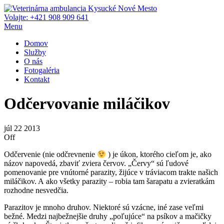
Preskočiť
na
Volajte: +421 908 909 641
Veterinárna ambulancia Kysucké Nové Mesto
Kvalitná veterinárna starostlivosť o vášho miláčika
obsah
Menu
Domov
Služby
O nás
Fotogaléria
Kontakt
Odčervovanie miláčikov
júl
22
2013
Off
Odčervenie (nie odčrevnenie
) je úkon, ktorého cieľom je, ako
názov napovedá, zbaviť zviera červov. „Červy“ sú ľudové
pomenovanie pre vnútorné parazity, žijúce v tráviacom trakte našich
miláčikov. A ako všetky parazity – robia tam šarapatu a zvieratkám
rozhodne nesvedčia.
Parazitov je mnoho druhov. Niektoré sú vzácne, iné zase veľmi
bežné. Medzi najbežnejšie druhy „poľujúce“ na psíkov a mačičky